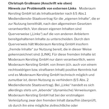
Christoph Grollmann (Anschrift wie oben)
Hinweis zur Problematik von externen Links
Moderaum
Kersting GmbH ist als Inhaltsanbieter nach § 5 Abs.1
Mediendienste-Staatsvertrag für die „eigenen Inhalte“, die er
zur Nutzung bereithält, nach den allgemeinen Gesetzen
verantwortlich. Von diesen eigenen Inhalten sind
Querverweise („Links“) auf die von anderen Anbietern
bereitgehaltenen Inhalte zu unterscheiden. Durch den
Querverweis hält Moderaum Kersting GmbH insofern
„fremde Inhalte“ zur Nutzung bereit, die in dieser Weise
gekennzeichnet sind: [LINK]. Für diese fremden Inhalte ist
Moderaum Kersting GmbH nur dann verantwortlich, wenn
Moderaum Kersting GmbH. von ihnen (d.h. auch von einem
rechtswidrigen bzw. strafbaren Inhalt) positive Kenntnis hat
und es Moderaum Kersting GmbH technisch möglich und
zumutbar ist, deren Nutzung zu verhindern (§ 5 Abs. 2
Mediendienste Staatsvertrag). Bei „Links“ handelt es sich
allerdings stets um „lebende“ (dynamische) Verweisungen.
Moderaum Kersting GmbH hat bei der erstmaligen
Verknüpfung zwar den fremden Inhalt daraufhin überprüft,
ob durch ihn eine mögliche zivilrechtliche oder